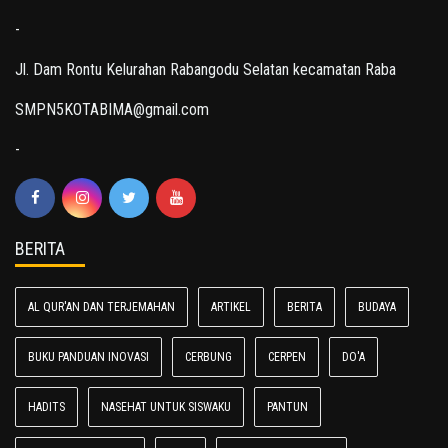
-
Jl. Dam Rontu Kelurahan Rabangodu Selatan kecamatan Raba
SMPN5KOTABIMA@gmail.com
-
BERITA
AL QUR'AN DAN TERJEMAHAN
ARTIKEL
BERITA
BUDAYA
BUKU PANDUAN INOVASI
CERBUNG
CERPEN
DO'A
HADITS
NASEHAT UNTUK SISWAKU
PANTUN