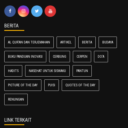
BERITA
AL QUR'AN DAN TERJEMAHAN
ARTIKEL
BERITA
BUDAYA
BUKU PANDUAN INOVASI
CERBUNG
CERPEN
DO'A
HADITS
NASEHAT UNTUK SISWAKU
PANTUN
PICTURE OF THE DAY
PUISI
QUOTES OF THE DAY
RENUNGAN
LINK TERKAIT