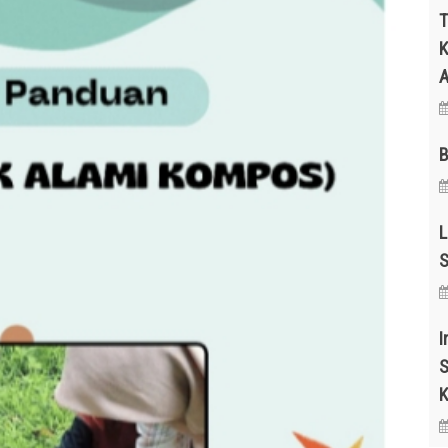
T
K
A
B
L
S
I
S
K